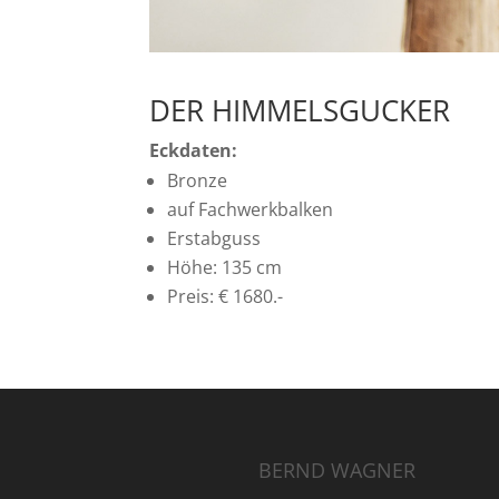
DER HIMMELSGUCKER
Eckdaten:
Bronze
auf Fachwerkbalken
Erstabguss
Höhe: 135 cm
Preis: € 1680.-
BERND WAGNER