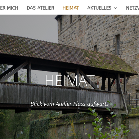
ER MICH
DAS ATELIER
HEIMAT
AKTUELLES
NETZ
HEIMAT
Blick vom Atelier Fluss aufwärts